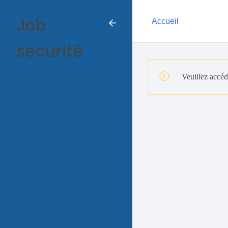
Job
Accueil
securité
Veuillez accéd