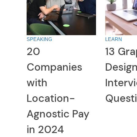
SPEAKING
LEARN
20
13 Gra
Companies
Desig
with
Interv
Location-
Quest
Agnostic Pay
in 2024