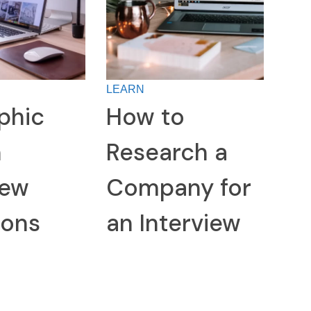
LEARN
phic
How to
n
Research a
iew
Company for
ions
an Interview