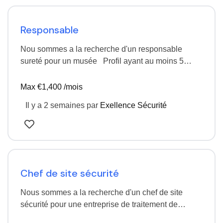
Responsable
Nou sommes a la recherche d'un responsable
sureté pour un musée Profil ayant au moins 5
années d'expériences CDI temps partiel peut
evoluer…
Max €1,400 /mois
Il y a 2 semaines
par
Exellence Sécurité
Chef de site sécurité
Nous sommes a la recherche d'un chef de site
sécurité pour une entreprise de traitement de
produit chimique. Poste basée a Reims Profil…