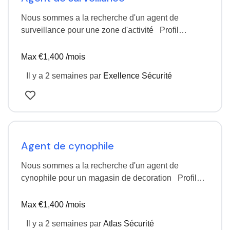
Nous sommes a la recherche d'un agent de
surveillance pour une zone d'activité Profil
débutant accéptés Poste basée a Toulon CDI
temps…
Max €1,400 /mois
Il y a 2 semaines
par
Exellence Sécurité
Agent de cynophile
Nous sommes a la recherche d'un agent de
cynophile pour un magasin de decoration Profil
expérimenté Poste basée a Evreux CDI a…
Max €1,400 /mois
Il y a 2 semaines
par
Atlas Sécurité