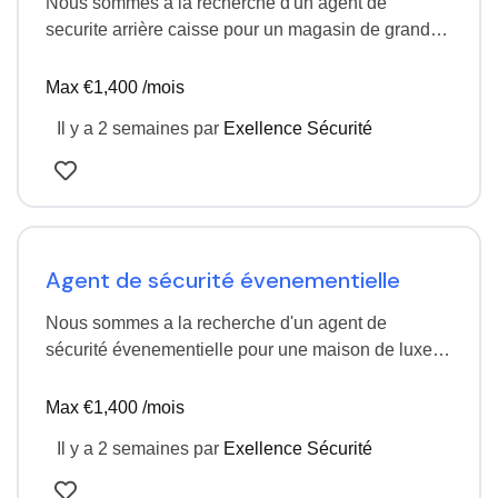
Nous sommes a la recherche d'un agent de
securite arrière caisse pour un magasin de grande
distribution Profil débutant accéptés Poste basée
a…
Max €1,400 /mois
Il y a 2 semaines
par
Exellence Sécurité
Agent de sécurité évenementielle
Nous sommes a la recherche d'un agent de
sécurité évenementielle pour une maison de luxe
Profil débutant Poste a Evry CDD tempe…
Max €1,400 /mois
Il y a 2 semaines
par
Exellence Sécurité