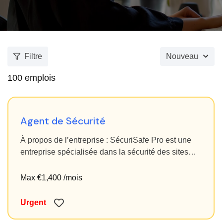
Filtre
Nouveau
100
emplois
Agent de Sécurité
À propos de l’entreprise : SécuriSafe Pro est une
entreprise spécialisée dans la sécurité des sites
industriels, commerciaux et résidentiels. Nous
mettons l'accent sur la…
Max €1,400 /mois
Urgent