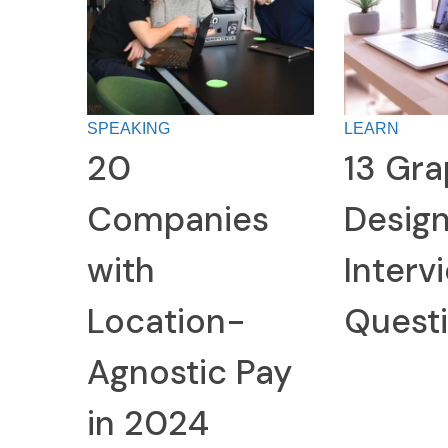
SPEAKING
LEARN
20
13 Gra
Companies
Desig
with
Interv
Location-
Quest
Agnostic Pay
in 2024