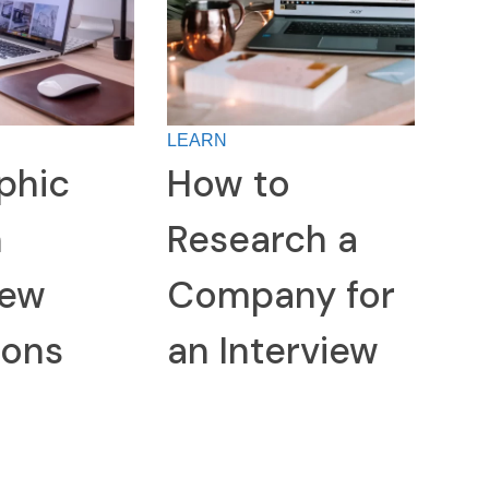
LEARN
phic
How to
n
Research a
iew
Company for
ions
an Interview