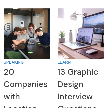
LEARN
LEARN
13 Graphic
How to
Design
Research a
Interview
Company