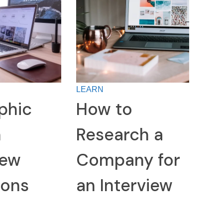
LEARN
phic
How to
n
Research a
iew
Company for
ions
an Interview