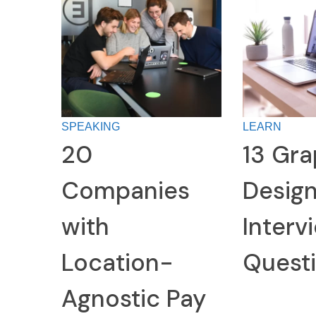
SPEAKING
LEARN
20
13 Gra
Companies
Desig
with
Interv
Location-
Quest
Agnostic Pay