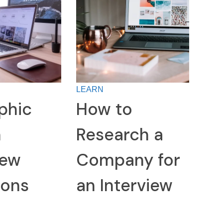
LEARN
phic
How to
n
Research a
iew
Company for
ions
an Interview