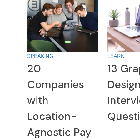
SPEAKING
LEARN
20
13 Gra
Companies
Desig
with
Interv
Location-
Quest
Agnostic Pay