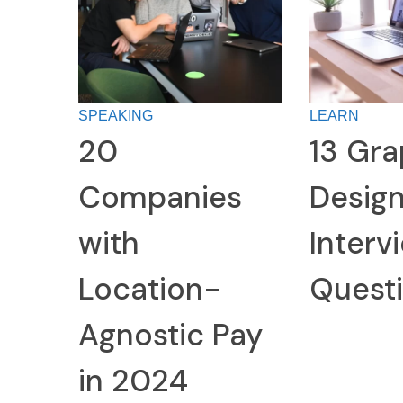
SPEAKING
LEARN
20
13 Gra
Companies
Desig
with
Interv
Location-
Quest
Agnostic Pay
in 2024