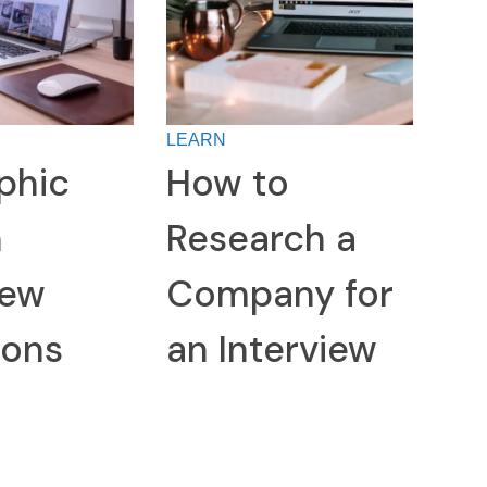
LEARN
phic
How to
n
Research a
iew
Company for
ions
an Interview